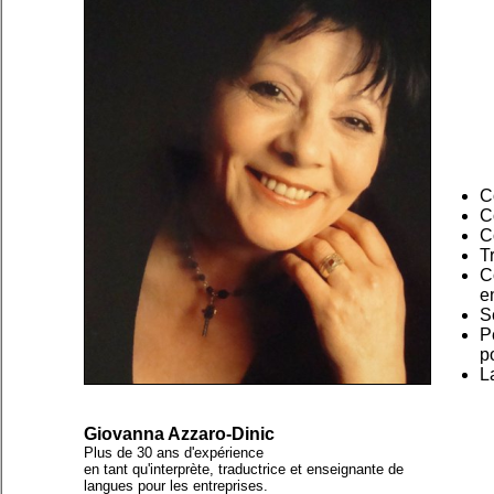
C
C
C
T
C
e
S
P
p
L
Giovanna Azzaro-Dinic
Plus de 30 ans d'expérience
en tant qu'interprète, traductrice et enseignante de
langues pour les entreprises.