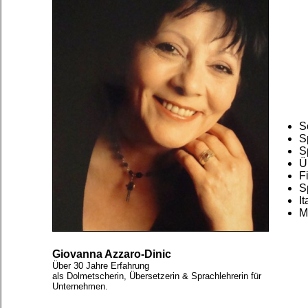
S
S
S
Ü
F
S
I
M
Giovanna Azzaro-Dinic
Über 30 Jahre Erfahrung
als Dolmetscherin, Übersetzerin & Sprachlehrerin für
Unternehmen.